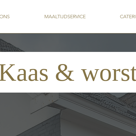
 ONS
MAALTIJDSERVICE
CATER
Kaas & wors