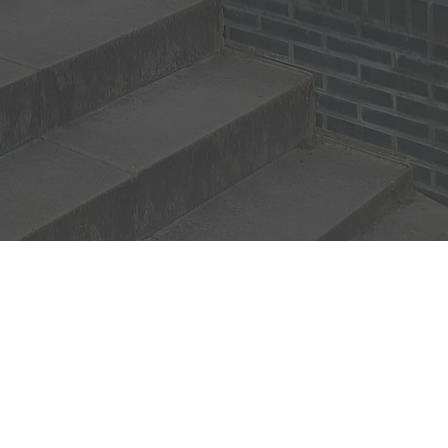
g 218
Paterswolde
gstijden