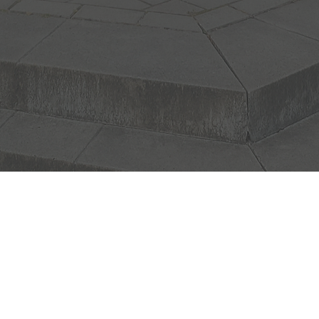
Adres
Hoofdwe
9765 CK 
Openin