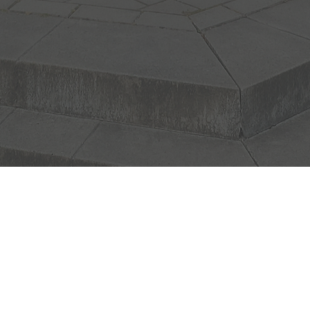
Adres
Hoofdwe
9765 CK 
Openin