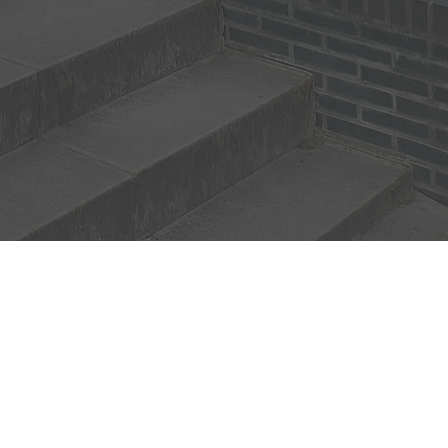
g 218
Paterswolde
gstijden